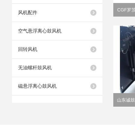
CGF罗
风机配件
空气悬浮离心鼓风机
回转风机
无油螺杆鼓风机
磁悬浮离心鼓风机
山东诚鼓