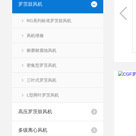
罗茨鼓风机
用“超高速直联电机“、“空气悬浮轴承“和“高精度
心式叶轮“三大核心科技，开创了高效率、高性
RG系列标准罗茨鼓风机
音、低能耗风机新阶段。是采用涡轮机械设...
风机维修
看更多
耐磨耐腐蚀风机
密集型罗茨风机
三叶式罗茨风机
L型两叶罗茨风机
高压罗茨鼓风机
多级离心风机