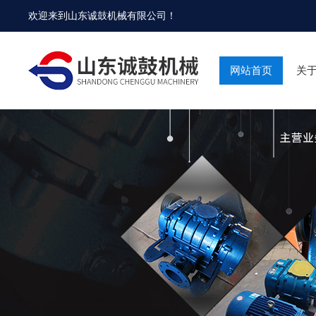
欢迎来到
山东诚鼓机械有限公司
！
网站首页
关