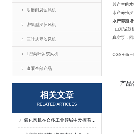
其产生的水
耐磨耐腐蚀风机
水产养殖罗
水产养殖增
密集型罗茨风机
山东诚鼓机
真空泵，回
三叶式罗茨风机
L型两叶罗茨风机
CGSR6
查看全部产品
产品
相关文章
RELATED ARTICLES
氧化风机在众多工业领域中发挥着关键作用