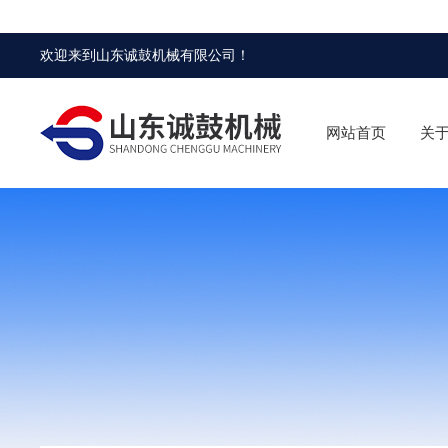
欢迎来到
山东诚鼓机械有限公司
！
网站首页
关