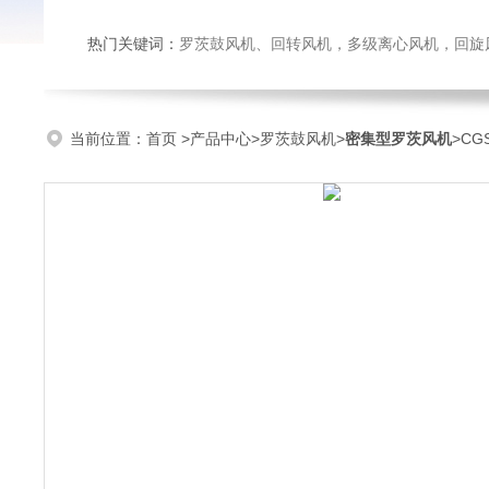
热门关键词：
罗茨鼓风机、回转风机，多级离心风机，回旋风机，防腐耐磨
当前位置：
首页
>
产品中心
>
罗茨鼓风机
>
密集型罗茨风机
>C