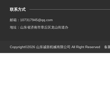
联系方式
邮箱：107317945@qq.com
地址：山东省济南市章丘区龙山街道办
Copyright©2026 山东诚鼓机械有限公司 All Right Reserved
备案