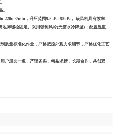
域。
品。
in-220m3/min
，升压范围
9.8kPa-98kPa
。该风机具有效率
需地脚螺栓固定、采用强制风冷
(
无需水冷降温
)
，配置温度、
控制质量标准化作业，严格把控外观力求细节，严格优化工艺
、用户朋友一道，严谨务实，精益求精，长期合作，共创双