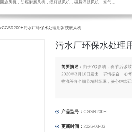
腐耐磨风机，螺杆鼓风机，磁悬浮鼓风机，空气悬浮风机、三叶罗茨鼓风机、罗茨风机
>CGSR200H污水厂环保水处理用罗茨鼓风机
污水厂环保水处理
简要描述：
由于YQ影响，春节后诚
2020年3月10日发出，群情振奋，
物流等各个细节精雕细琢，决心继续延续
产品型号：
CGSR200H
更新时间：
2026-03-03