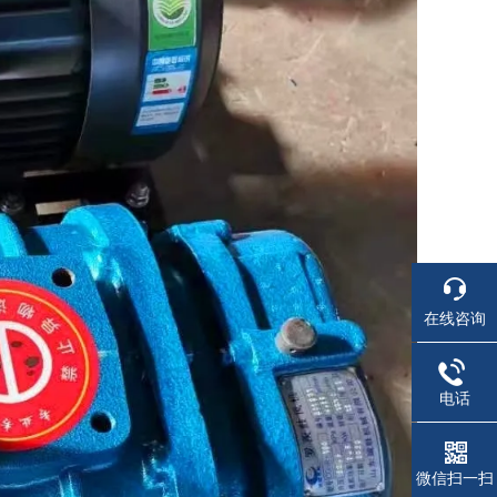
在线咨询
电话
微信扫一扫