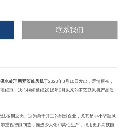
联系我们
保水处理用罗茨鼓风机
于2020年3月10日发出，群情振奋，
细琢，决心继续延续2018年6月以来的罗茨鼓风机产品质
无法按期返岗。这为急于开工的制造企业，尤其是中小型鼓风
更加重视智能制造，推进少人化和柔性生产，聘用更多高技能