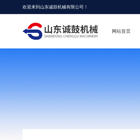
欢迎来到
山东诚鼓机械有限公司
！
网站首页