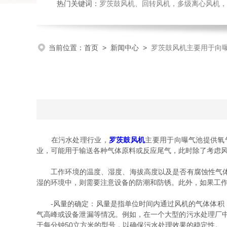
热门关键词：
罗茨鼓风机、回转风机，多级离心风机，回旋风机，防
当前位置：
首页
>
新闻中心
>
罗茨鼓风机主要用于向
在污水处理行业，
罗茨鼓风机
主要用于向曝气池提供氧
业，可能用于输送各种气体原料或反应尾气，此时除了考虑
工作环境的温度、湿度、海拔高度以及是否有腐蚀性气体等
湿的环境中，则需要注意设备的防潮和防锈。此外，如果工
-风量的确定：风量是指单位时间内通过风机的气体体积，
气高峰或设备泄漏等情况。例如，在一个大型的污水处理厂中
于每分钟50立方米的型号，以确保污水处理效果的稳定性。