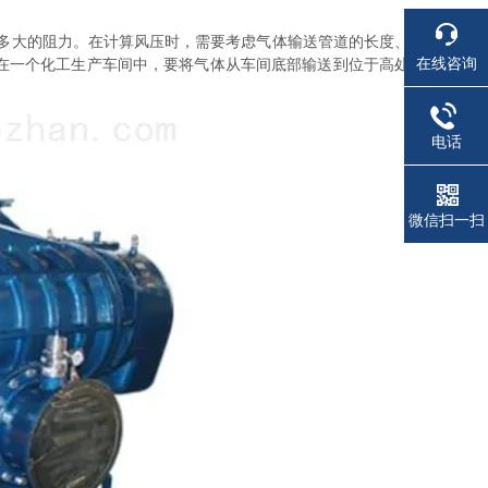
多大的阻力。在计算风压时，需要考虑气体输送管道的长度、
在线咨询
在一个化工生产车间中，要将气体从车间底部输送到位于高处
电话
微信扫一扫