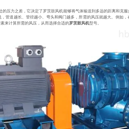
的压力之差，它决定了罗茨鼓风机能够将气体输送到多远的距离和克服
说，管道越长、管径越小、弯头和阀门越多，所需的风压就越大。例如，
因素来计算所需的风压，从而选择合适的
罗茨鼓风机
型号。