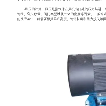
-风压的计算：风压是指气体在风机出口处的压力与进口处
管径、弯头数量、阀门类型以及气体的密度等因素。一般来
的反应釜中，就需要根据垂直高度、管道长度和阻力损失等