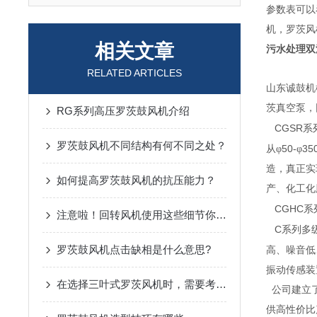
参数表可以
机，罗茨风机
相关文章
污水处理双
RELATED ARTICLES
山东诚鼓机
茨真空泵，
RG系列高压罗茨鼓风机介绍
CGSR
系
罗茨鼓风机不同结构有何不同之处？
50-
35
从φ
φ
造，真正实
如何提高罗茨鼓风机的抗压能力？
产、化工化
CGHC
系
注意啦！回转风机使用这些细节你把控到了吗
C
系列多
罗茨鼓风机点击缺相是什么意思?
高、噪音低
振动传感装
在选择三叶式罗茨风机时，需要考虑的一些因素
公司建立了
供高性价比