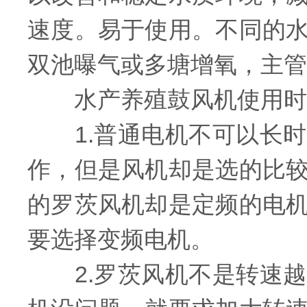
速度。易于使用。不同的
双池曝气或多塘增氧，主管
水产养殖鼓风机使用时
1.普通电机不可以长时
作，但是风机却是选的比
的罗茨风机却是定频的电
要选择变频电机。
2.罗茨风机不是转速越