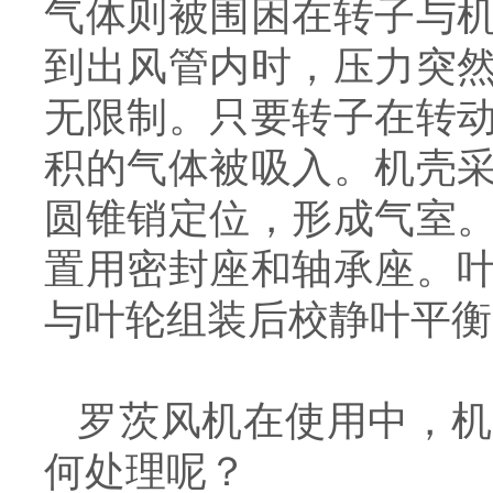
气体则被围困在转子与
到出风管内时，压力突
无限制。只要转子在转
积的气体被吸入。机壳
圆锥销定位，形成气室
置用密封座和轴承座。
与叶轮组装后校静叶平衡
罗茨风机在使用中，机
何处理呢？