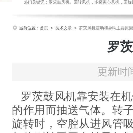
热门关键词：
罗茨鼓风机、回转风机，多级离心风机，回旋风机，防腐耐磨
当前位置：
首页
>
技术文章
>
罗茨风机震动和异响主要原因
罗茨
更新时间
罗茨鼓风机靠安装在机
的作用而抽送气体。转
旋转时，空腔从进风管