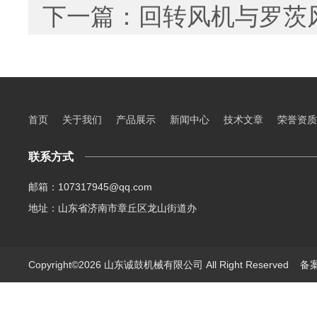
下一篇：
回转风机与罗茨
首页
关于我们
产品展示
新闻中心
技术文章
荣誉资质
联系方式
邮箱：107317945@qq.com
地址：山东省济南市章丘区龙山街道办
Copyright©2026 山东诚鼓机械有限公司 All Right Reserved
备案