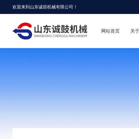
欢迎来到
山东诚鼓机械有限公司
！
网站首页
关