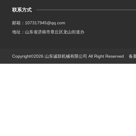
联系方式
邮箱：107317945@qq.com
地址：山东省济南市章丘区龙山街道办
Copyright©2026 山东诚鼓机械有限公司 All Right Reserved
备案