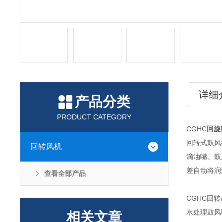
详细
产品分类
PRODUCT CATEGORY
CGHC
回旋
回转式鼓风机
回转风机
滴油嘴。鼓
差自动将润
查看全部产品
CGHC回
水处理鼓风
相关文章