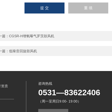
一篇：
CGSR-H增氧曝气罗茨鼓风机
一篇：
低噪音回旋鼓风机
咨询热线
誉资质
0531—83622406
（周一至周日9:00- 19:00）