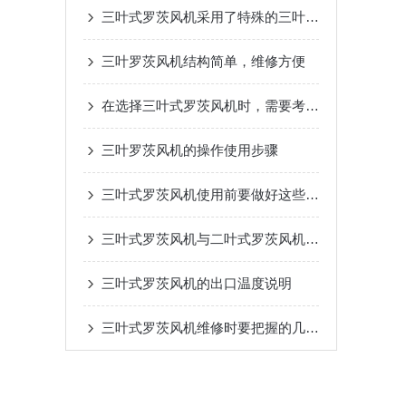
三叶式罗茨风机采用了特殊的三叶结构和设计
三叶罗茨风机结构简单，维修方便
在选择三叶式罗茨风机时，需要考虑的一些因素
三叶罗茨风机的操作使用步骤
三叶式罗茨风机使用前要做好这些准备工作
三叶式罗茨风机与二叶式罗茨风机的区别在哪里？
三叶式罗茨风机的出口温度说明
三叶式罗茨风机维修时要把握的几个关键