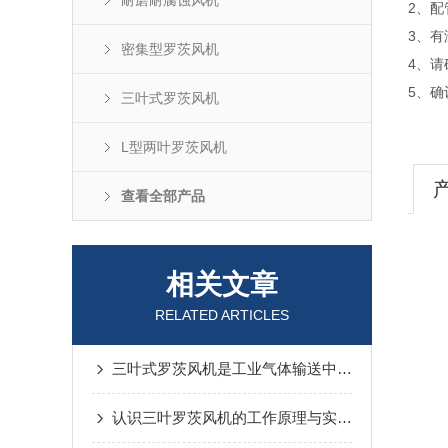
耐磨耐腐蚀风机
2、
3、
密集型罗茨风机
4、
5、
三叶式罗茨风机
L型两叶罗茨风机
查看全部产品
相关文章
RELATED ARTICLES
三叶式罗茨风机是工业气体输送中的可靠伙伴
认识三叶罗茨风机的工作原理与实际应用