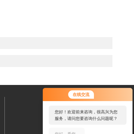
您好！欢迎前来咨询，很高兴为您
在线交流
服务，请问您要咨询什么问题呢？
您好，看您停留很久了，是否找到
了需求产品，您可以直接在线与我
联系！