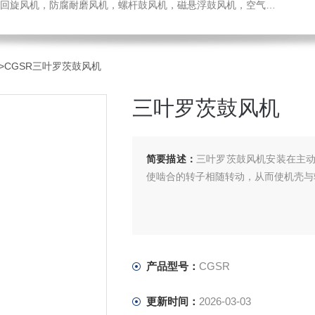
腐耐磨风机，螺杆鼓风机，磁悬浮鼓风机，空气悬浮风机、三叶罗茨鼓风机、罗茨风机
>CGSR三叶罗茨鼓风机
三叶罗茨鼓风机
简要描述：
三叶罗茨鼓风机安装在主
使啮合的转子相随转动，从而使机壳与
产品型号：
CGSR
更新时间：
2026-03-03