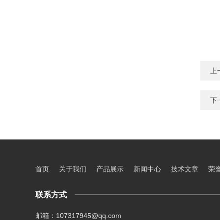
上
下
首页
关于我们
产品展示
新闻中心
技术文章
荣
联系方式
邮箱：107317945@qq.com