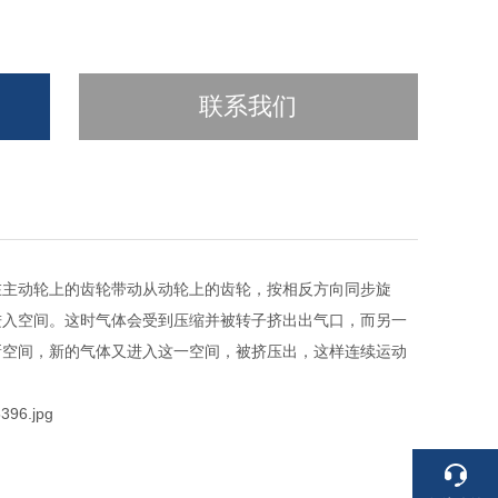
联系我们
在主动轮上的齿轮带动从动轮上的齿轮，按相反方向同步旋
进入空间。这时气体会受到压缩并被转子挤出出气口，而另一
新空间，新的气体又进入这一空间，被挤压出，这样连续运动