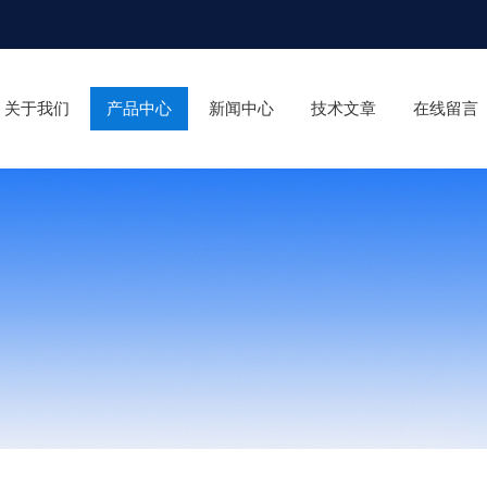
关于我们
产品中心
新闻中心
技术文章
在线留言