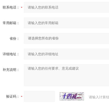
联系电话：
常用邮箱：
省份：
详细地址：
补充说明：
验证码：
请输入计算结