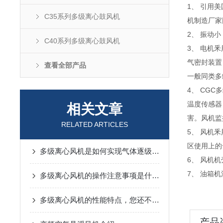
1、 引用
C35系列多级离心鼓风机
机制造厂家
2、 振动
C40系列多级离心鼓风机
3、 电机釆
气密封装置
查看全部产品
一般同类多级
4、 CG
温度传感器
相关文章
害。风机监
RELATED ARTICLES
5、 风机
区使用上的
多级离心风机是如何实现气体逐级增压的？
6、 风机
7、 油箱
多级离心风机的操作注意事项是什么？
多级离心风机的性能特点，您还不知道吗
产品