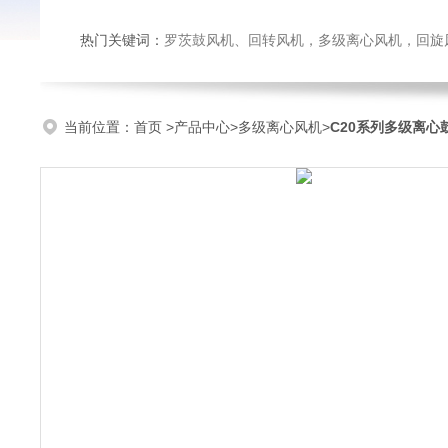
热门关键词：
罗茨鼓风机、回转风机，多级离心风机，回旋风机，防腐耐磨
当前位置：
首页
>
产品中心
>
多级离心风机
>
C20系列多级离心