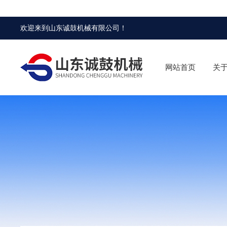
欢迎来到
山东诚鼓机械有限公司
！
网站首页
关