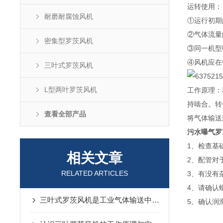
运转使用：
耐磨耐腐蚀风机
①运行初期
②气体流量
密集型罗茨风机
③同一机型
④风机应在
三叶式罗茨风机
L型两叶罗茨风机
工作原理：
持啮合。转
查看全部产品
将气体输送
污水曝气罗
1、检查基
相关文章
2、配管对
RELATED ARTICLES
3、有没有
4、请确认
三叶式罗茨风机是工业气体输送中的可靠伙伴
5、确认润