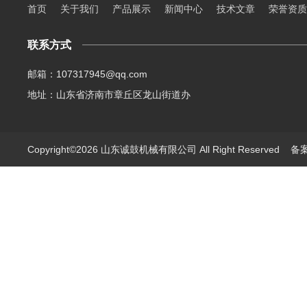
首页
关于我们
产品展示
新闻中心
技术文章
荣誉资质
联系方式
邮箱：107317945@qq.com
地址：山东省济南市章丘区龙山街道办
Copyright©2026 山东诚鼓机械有限公司 All Right Reserved
备案