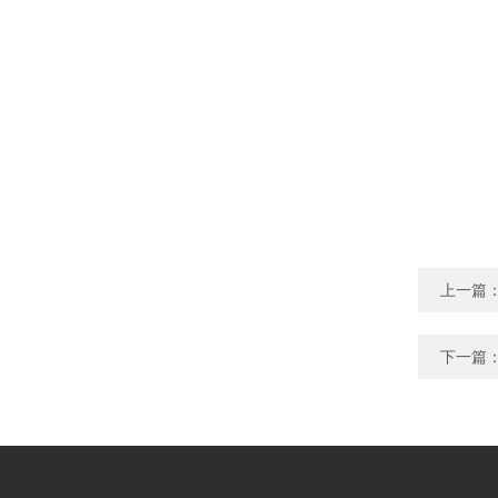
上一篇
下一篇