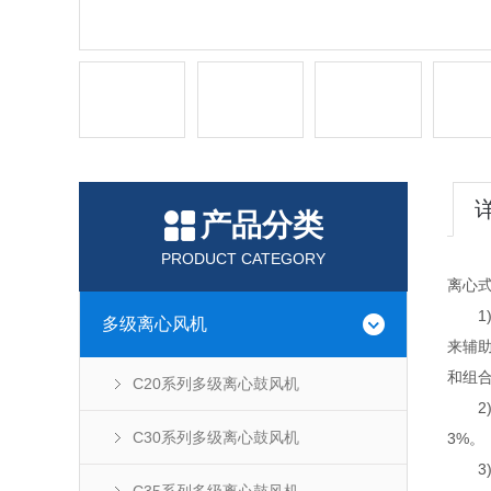
产品分类
PRODUCT CATEGORY
离心
1)诚
多级离心风机
来辅
和组合
C20系列多级离心鼓风机
2)
C30系列多级离心鼓风机
3%。
3)