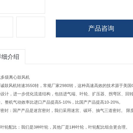
产品咨询
详细介绍
式多级离心鼓风机
鼓风机转速3550转，常规厂家2980转，这种高速高效的技术源于美国
助设计，进一步优化流道结构，包括进气端、叶轮、扩压器、拐弯区、回
。整机气动效率比进口产品提高5-10%，比国产产品提高10-20%。
密封：国产产品是迷宫密封，我们采用迷宫、碳环、抽气三道密封。 限
叶轮配比：我们是3种叶轮，其他厂是1种叶轮，叶轮配比组合更合理。