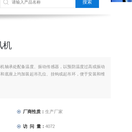
风机
风机轴承处配备温度、振动传感器，以预防温度过高或振动
体和底座上均加装起吊孔位、挂钩或起吊环，便于安装和维
厂商性质：
生产厂家
访 问 量：
4072