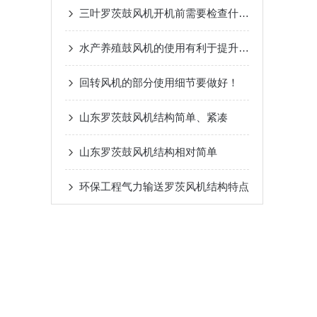
三叶罗茨鼓风机开机前需要检查什么?
水产养殖鼓风机的使用有利于提升鱼虾成活率
回转风机的部分使用细节要做好！
山东罗茨鼓风机结构简单、紧凑
山东罗茨鼓风机结构相对简单
环保工程气力输送罗茨风机结构特点