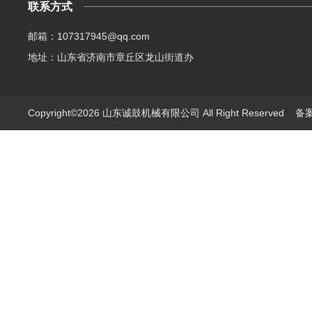
联系方式
邮箱：107317945@qq.com
地址：山东省济南市章丘区龙山街道办
Copyright©2026 山东诚鼓机械有限公司 All Right Reserved
备案