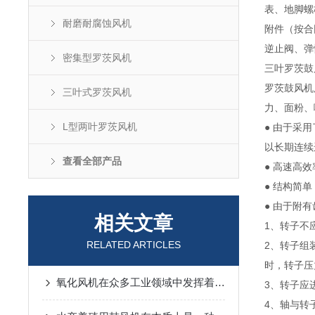
表、地脚螺
耐磨耐腐蚀风机
附件（按合
逆止阀、弹
密集型罗茨风机
三叶罗茨鼓
罗茨鼓风机
三叶式罗茨风机
力、面粉、
L型两叶罗茨风机
● 由于采
以长期连续
查看全部产品
● 高速高
● 结构简
● 由于附
相关文章
1、转子不
RELATED ARTICLES
2、转子组
时，转子压
氧化风机在众多工业领域中发挥着关键作用
3、转子应
4、轴与转子