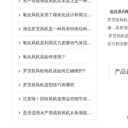
水产养殖用鼓风机在本质上是一种气体输送装置
低压系列
氧化风机采用了模块化设计和简洁的内部结构
罗茨鼓风机
微，具有强
湖北罗茨风机是一种具有特殊结构的离心风机
罗茨风机选
氧化风机是利用压力差驱动气体流动的一种机械设备
压力和流量
氧化风机该如何使用？
罗茨鼓风机电机该如何正确维护?
产品
罗茨鼓风机选型技巧有哪些
注意啦！回转风机使用这些细节你把控到了吗
是否适用水产养殖鼓风机从鱼塘面积来定