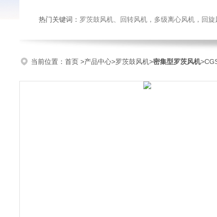
热门关键词：
罗茨鼓风机、回转风机，多级离心风机，回旋风机，防腐耐磨
当前位置：
首页
>
产品中心
>
罗茨鼓风机
>
密集型罗茨风机
>C