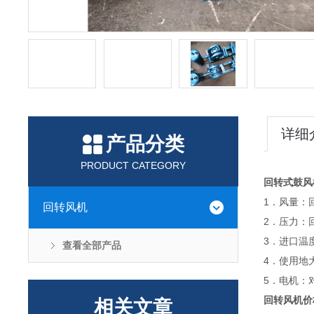
详细
产品分类
PRODUCT CATEGORY
回转式鼓风
1．风量：
回转风机
2．压力：
3．进口温
查看全部产品
4．使用地
5．电机：
回转风机价
相关文章