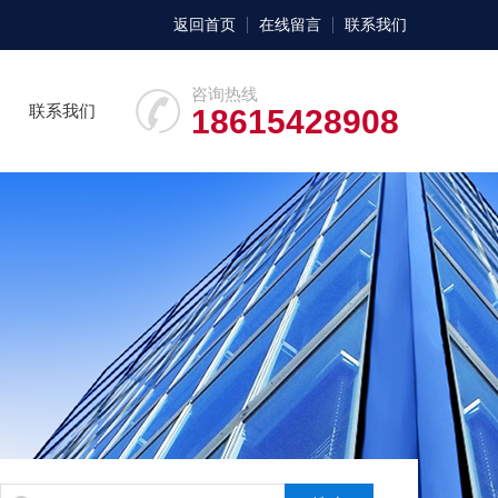
返回首页
在线留言
联系我们
咨询热线
联系我们
18615428908