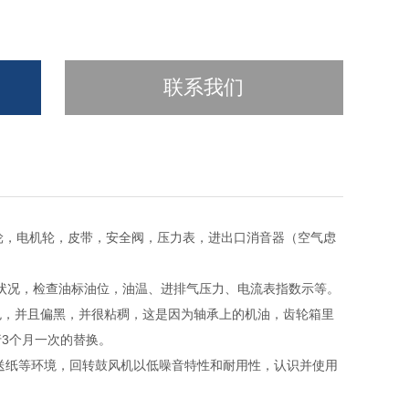
联系我们
轮，电机轮，皮带，安全阀，压力表，进出口消音器（空气虑
状况，检查油标油位，油温、进排气压力、电流表指数示等。
色，并且偏黑，并很粘稠，这是因为轴承上的机油，齿轮箱里
3个月一次的替换。
送纸等环境，回转鼓风机以低噪音特性和耐用性，认识并使用