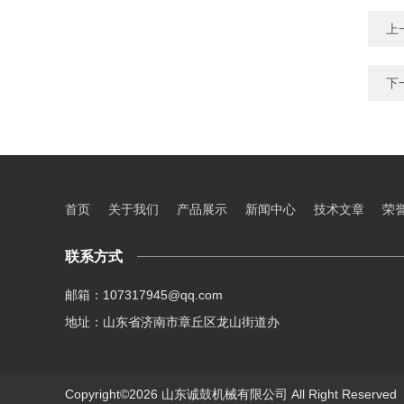
上
下
首页
关于我们
产品展示
新闻中心
技术文章
荣
联系方式
邮箱：107317945@qq.com
地址：山东省济南市章丘区龙山街道办
Copyright©2026 山东诚鼓机械有限公司 All Right Reserve