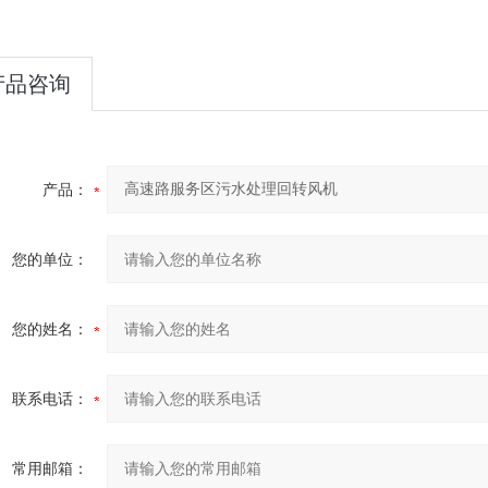
产品咨询
产品：
您的单位：
您的姓名：
联系电话：
常用邮箱：