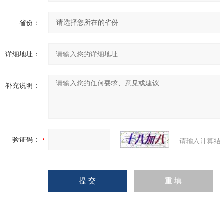
省份：
详细地址：
补充说明：
验证码：
请输入计算结