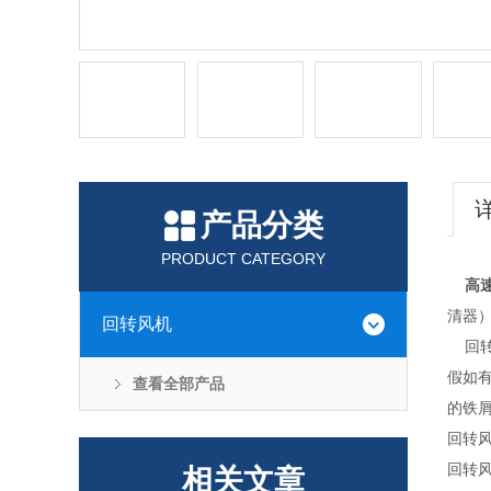
产品分类
PRODUCT CATEGORY
高
清器
回转风机
回转
假如
查看全部产品
的铁
回转
回转
相关文章