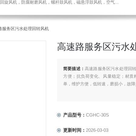
腐耐磨风机，螺杆鼓风机，磁悬浮鼓风机，空气悬浮风机、三叶罗茨鼓风机、罗茨风机
高速路服务区污水处理回转风机
高速路服务区污水
简要描述：
高速路服务区污水处理回
方便；抗负荷变化、风量稳定；材质
单，维护方便，低转速，磨损小，故障
产品型号：
CGHC-30S
更新时间：
2026-03-03