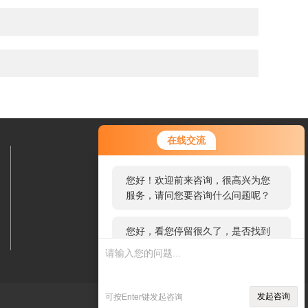
您好！欢迎前来咨询，很高兴为您
在线交流
服务，请问您要咨询什么问题呢？
您好，看您停留很久了，是否找到
了需求产品，您可以直接在线与我
联系！
微信关注我们
发起咨询
可按Enter键发起咨询
技术支持：
环保在线
管理登陆