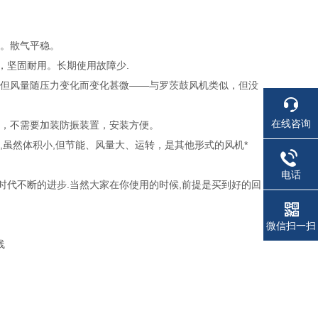
。散气平稳。
坚固耐用。长期使用故障少.
但风量随压力变化而变化甚微——与罗茨鼓风机类似，但没
在线咨询
，不需要加装防振装置，安装方便。
虽然体积小,但节能、风量大、运转，是其他形式的风机*
电话
代不断的进步.当然大家在你使用的时候,前提是买到好的回
微信扫一扫
线