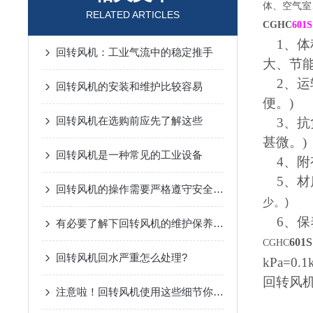
体、空气室
RELATED ARTICLES
CGHC​
60
1
、体
回转风机：工业气流中的稳定推手
大、节能
2
、运
回转风机的安装和维护比较容易
便。)
回转风机在选购前应先了解这些
3
、抗
甚微。)
回转风机是一种常见的工业设备
4
、附
5
、材
回转风机的操作需要严格遵守安全守则
少。)
6
、保
有必要了解下回转风机的维护保养方法
60
CGHC
回转风机回水严重怎么处理?
kPa=0.1
回转风
注意啦！回转风机使用这些细节你把控到了吗