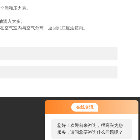
全阀和压力表。
油滴入太多。
在空气室内与空气分离，返回到底座油箱内。
在线交流
您好！欢迎前来咨询，很高兴为您
服务，请问您要咨询什么问题呢？