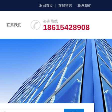
返回首页
在线留言
联系我们
咨询热线
联系我们
18615428908