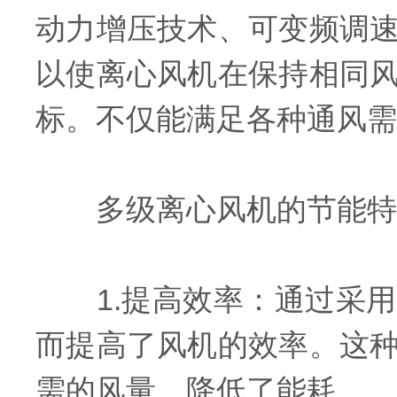
动力增压技术、可变频调
以使离心风机在保持相同
标。不仅能满足各种通风需
多级离心风机的节能特点
1.提高效率：通过采用
而提高了风机的效率。这
需的风量，降低了能耗。