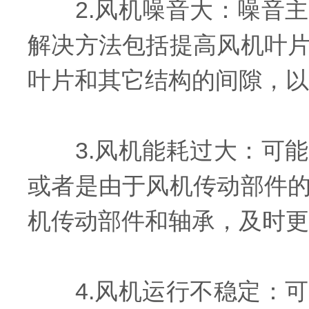
2.风机噪音大：噪音主
解决方法包括提高风机叶
叶片和其它结构的间隙，以
3.风机能耗过大：可能
或者是由于风机传动部件
机传动部件和轴承，及时更
4.风机运行不稳定：可