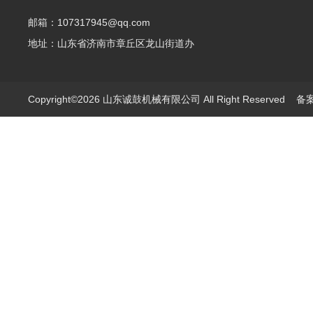
邮箱：107317945@qq.com
地址：山东省济南市章丘区龙山街道办
Copyright©2026 山东诚鼓机械有限公司 All Right Reserved
备案