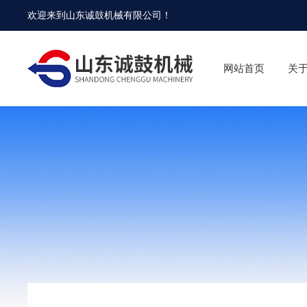
欢迎来到
山东诚鼓机械有限公司
！
网站首页
关