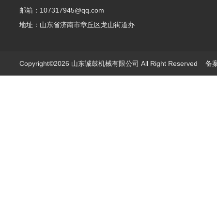
邮箱：107317945@qq.com
地址：山东省济南市章丘区龙山街道办
Copyright©2026 山东诚鼓机械有限公司 All Right Reserved
备案