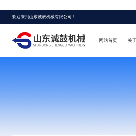
欢迎来到
山东诚鼓机械有限公司
！
网站首页
关